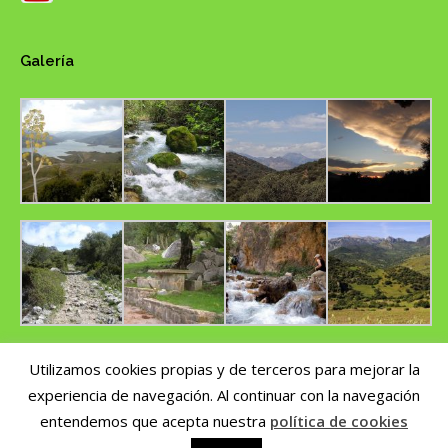
Galería
Utilizamos cookies propias y de terceros para mejorar la
experiencia de navegación. Al continuar con la navegación
Copyright © 2014 CUMBRES DEL SUR | Nº de registro de Turismo Activo
AT/CA/00270 | Por
pepeworks.com
entendemos que acepta nuestra
política de cookies
Plataforma de resolución de litigios en línea de la Unión Europea
|