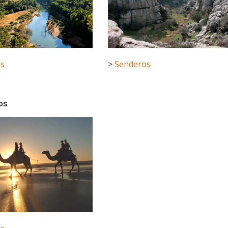
os
>
Senderos
os