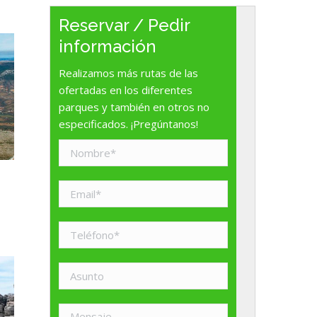
Reservar / Pedir
información
Realizamos más rutas de las
ofertadas en los diferentes
parques y también en otros no
especificados. ¡Pregúntanos!