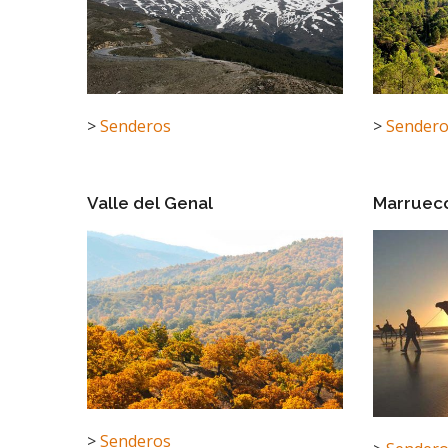
>
Senderos
>
Sender
Valle del Genal
Marruec
>
Senderos