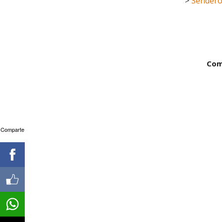
>
Sender
Com
Comparte