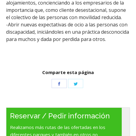
alojamientos, concienciando a los empresarios de la
importancia que, como cliente desestacional, supone
el colectivo de las personas con movilidad reducida.
-Abrir nuevas expectativas de ocio a las personas con
discapacidad, iniciándoles en una práctica desconocida
para muchos y dada por perdida para otros.
Comparte esta página
Share
Share
on
on
Facebook
Twitter
Reservar / Pedir información
Realizamos más rutas de las ofertadas en los
diferentes parques y también en otros no