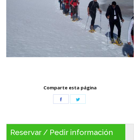
Comparte esta página
Share
Share
on
on
Facebook
Twitter
Reservar / Pedir información