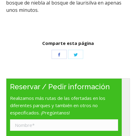
bosque de niebla al bosque de laurisilva en apenas
unos minutos.
Comparte esta página
Share
Share
on
on
Facebook
Twitter
Reservar / Pedir información
Realizamos más rutas de las ofertadas en los
diferentes parques y también en otros no
especificados. ¡Pregúntanos!