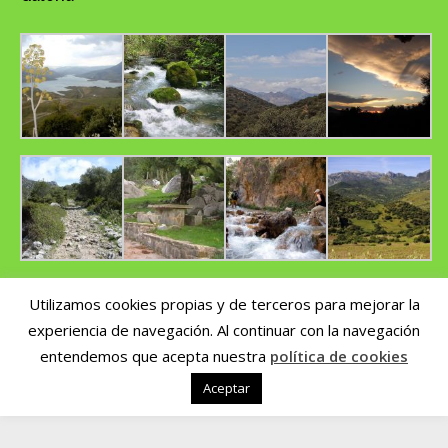
Utilizamos cookies propias y de terceros para mejorar la
experiencia de navegación. Al continuar con la navegación
Copyright © 2014 CUMBRES DEL SUR | Nº de registro de Turismo Activo
AT/CA/00270 | Por
pepeworks.com
entendemos que acepta nuestra
política de cookies
Plataforma de resolución de litigios en línea de la Unión Europea
|
Aceptar
Condiciones Generales