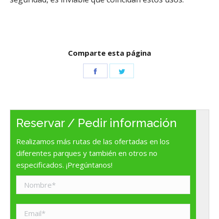
Comparte esta página
Share
Share
on
on
Facebook
Twitter
Reservar / Pedir información
Realizamos más rutas de las ofertadas en los
diferentes parques y también en otros no
especificados. ¡Pregúntanos!