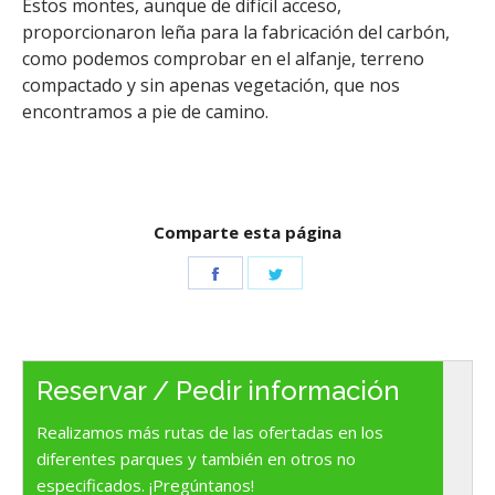
Estos montes, aunque de difícil acceso,
proporcionaron leña para la fabricación del carbón,
como podemos comprobar en el alfanje, terreno
compactado y sin apenas vegetación, que nos
encontramos a pie de camino.
Comparte esta página
Share
Share
on
on
Facebook
Twitter
Reservar / Pedir información
Realizamos más rutas de las ofertadas en los
diferentes parques y también en otros no
especificados. ¡Pregúntanos!