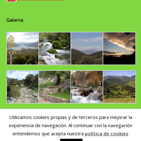
Galería
Utilizamos cookies propias y de terceros para mejorar la
experiencia de navegación. Al continuar con la navegación
Copyright © 2014 CUMBRES DEL SUR | Nº de registro de Turismo Activo
AT/CA/00270 | Por
pepeworks.com
entendemos que acepta nuestra
política de cookies
Plataforma de resolución de litigios en línea de la Unión Europea
|