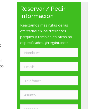
Reservar / Pedir
información
Realizamos más rutas de las
ofertadas en los diferentes
parques y también en otros no
especificados. ¡Pregúntanos!
S
l
nco