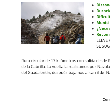
Distanc
Duraci
Dificul
Munici
¿Neces
Recom
LLEVE
SE SUG
Ruta circular de 17 kilómetros con salida desde
de la Cabrilla. La vuelta la realizamos por Nava
del Guadalentín, después bajamos al carril de
Com