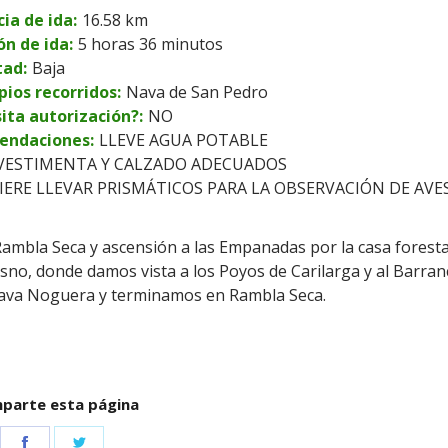
ia de ida:
16.58 km
ón de ida:
5 horas 36 minutos
tad:
Baja
pios recorridos:
Nava de San Pedro
ita autorización?:
NO
endaciones:
LLEVE AGUA POTABLE
 VESTIMENTA Y CALZADO ADECUADOS
IERE LLEVAR PRISMÁTICOS PARA LA OBSERVACIÓN DE AVE
 Rambla Seca y ascensión a las Empanadas por la casa foresta
lasno, donde damos vista a los Poyos de Carilarga y al Barra
 Nava Noguera y terminamos en Rambla Seca.
parte esta página
Share
Share